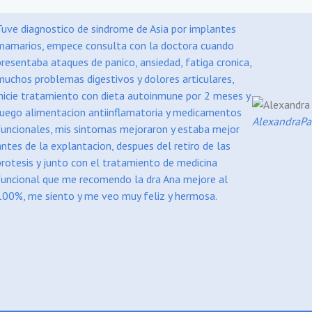
Tuve diagnostico de sindrome de Asia por implantes
mamarios, empece consulta con la doctora cuando
presentaba ataques de panico, ansiedad, fatiga cronica,
muchos problemas digestivos y dolores articulares,
inicie tratamiento con dieta autoinmune por 2 meses y
luego alimentacion antiinflamatoria y medicamentos
Alexandra
Pa
funcionales, mis sintomas mejoraron y estaba mejor
antes de la explantacion, despues del retiro de las
protesis y junto con el tratamiento de medicina
funcional que me recomendo la dra Ana mejore al
100%, me siento y me veo muy feliz y hermosa.