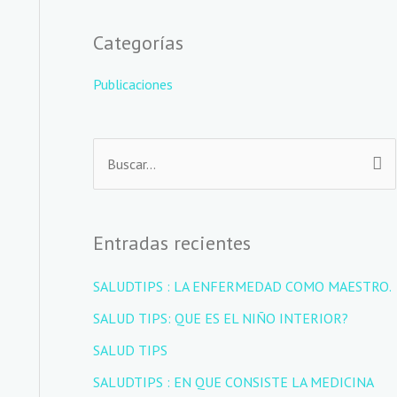
Categorías
Publicaciones
B
u
s
Entradas recientes
c
a
SALUDTIPS : LA ENFERMEDAD COMO MAESTRO.
r
SALUD TIPS: QUE ES EL NIÑO INTERIOR?
p
SALUD TIPS
o
SALUDTIPS : EN QUE CONSISTE LA MEDICINA
r