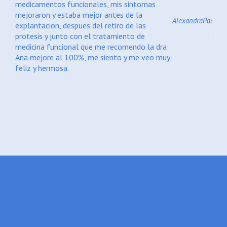
medicamentos funcionales, mis sintomas
alim
mejoraron y estaba mejor antes de la
aume
Alexandra
Pacient
explantacion, despues del retiro de las
anti
Previous
Nex
protesis y junto con el tratamiento de
con 
medicina funcional que me recomendo la dra
inte
Ana mejore al 100%, me siento y me veo muy
este
feliz y hermosa.
de m
enfe
sin 