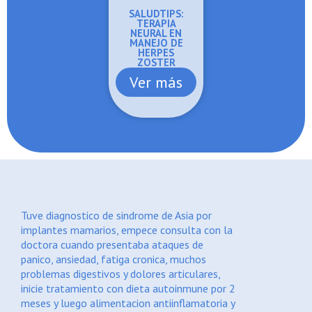
SALUDTIPS:
TERAPIA
NEURAL EN
MANEJO DE
HERPES
ZOSTER
Ver más
Tuve diagnostico de sindrome de Asia por
fue 
implantes mamarios, empece consulta con la
sero
doctora cuando presentaba ataques de
toma
panico, ansiedad, fatiga cronica, muchos
mis 
problemas digestivos y dolores articulares,
gast
inicie tratamiento con dieta autoinmune por 2
opci
meses y luego alimentacion antiinflamatoria y
Ana 