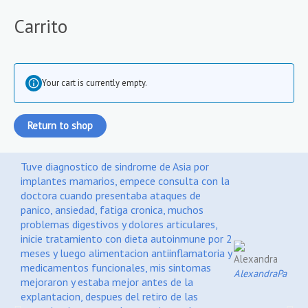
Ir
Carrito
al
contenido
Your cart is currently empty.
Return to shop
Tuve diagnostico de sindrome de Asia por
fue 
implantes mamarios, empece consulta con la
sero
doctora cuando presentaba ataques de
toma
panico, ansiedad, fatiga cronica, muchos
mis 
problemas digestivos y dolores articulares,
gast
inicie tratamiento con dieta autoinmune por 2
opci
meses y luego alimentacion antiinflamatoria y
Ana 
medicamentos funcionales, mis sintomas
alim
Alexandra
Pacien
mejoraron y estaba mejor antes de la
aume
explantacion, despues del retiro de las
anti